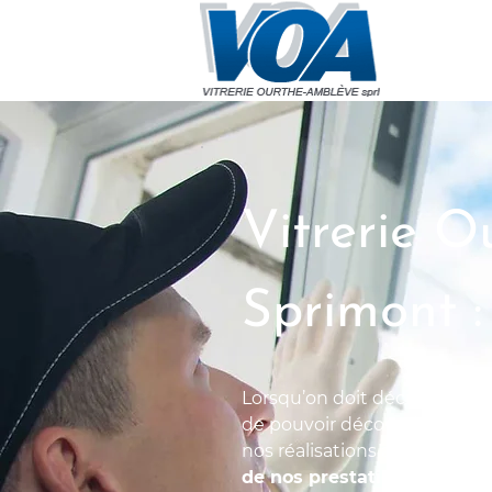
Vitrerie 
Sprimont :
Lorsqu’on doit décider d’opte
de pouvoir découvrir son tra
nos réalisations afin que vo
de nos prestations
et du typ