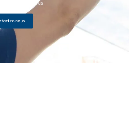
 photos ci-dessous !
tactez-nous