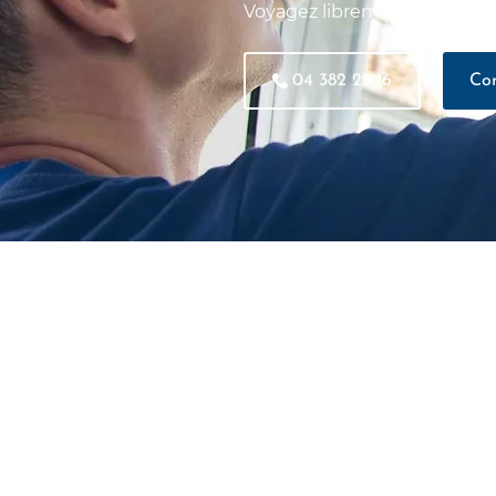
Voyagez librement parmi les
04 382 23 16
Con