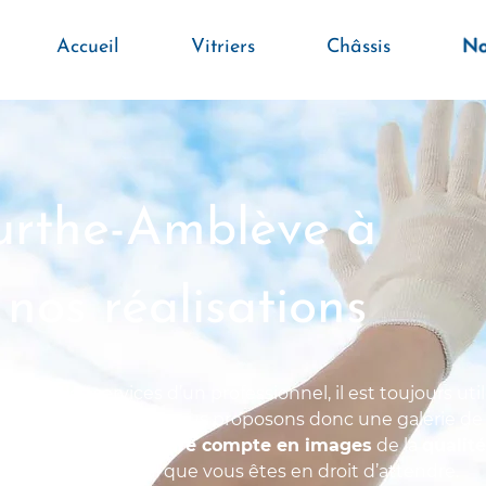
Accueil
Vitriers
Châssis
No
Ourthe-Amblève à
 nos réalisations
r pour les services d’un professionnel, il est toujours uti
vail antérieur. Nous vous proposons donc une galerie de
us puissiez
vous rendre compte en images
de la
qualité
e de résultat final que vous êtes en droit d’attendre.