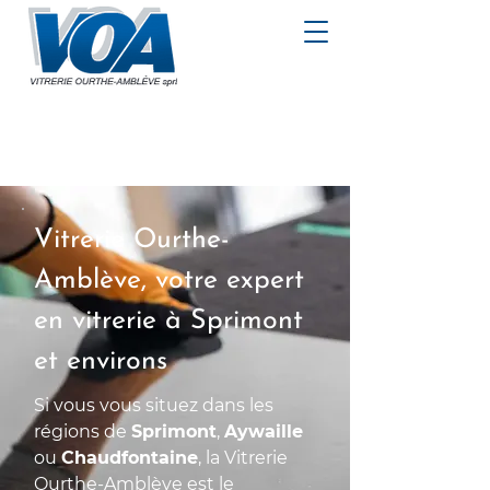
Vitrerie Ourthe-
Amblève, votre expert
en vitrerie à Sprimont
et environs
Si vous vous situez dans les
régions de
Sprimont
,
Aywaille
ou
Chaudfontaine
, la Vitrerie
Ourthe-Amblève est le