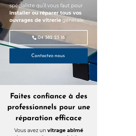
spécialiste qu’il vous faut pour
installer ou réparer tous vos
ouvrages de vitrerie
générale.
04 382 23 16
Contactez-nous
Faites confiance à des
professionnels pour une
réparation efficace
Vous avez un
vitrage abîmé