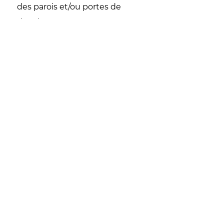
des parois et/ou portes de
douche,
des éléments décoratifs en verre
pour la pièce de votre choix,
etc.
Pour tout travail concernant
les vitres et éléments en
verre, demandez votre devis
gratuit à la Vitrerie Ourthe-
Amblève à Sprimont !
04 382 23 16
Contactez-nous